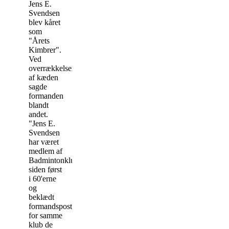
Jens E.
Svendsen
blev kåret
som
"Årets
Kimbrer".
Ved
overrækkelsen
af kæden
sagde
formanden
blandt
andet.
"Jens E.
Svendsen
har været
medlem af
Badmintonklubben
siden først
i 60'erne
og
beklædt
formandsposten
for samme
klub de