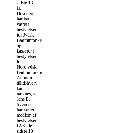
sidste 13
år.
Desuden
har han
været i
bestyrelsen
for Jydsk
Badmintonkreds
og
kasserer i
bestyrelsen
for
Nordjydsk
Badmintondistrikt.
Af andre
tillidshverv
kan
nævnes, at
Jens E.
Svendsen
har været
medlem af
bestyrelsen
i ASI de
sidste 10