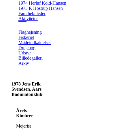
1974 Herluf Kold-Hansen
1973 P. Hostrup Hansen
Familiebilleder
Aktiviteter
Flaghejsning
Fiskeriet
Mødeindkaldelser
Drejebog
Udstyr
Billedegalleri
Arkiv
1978 Jens Erik
Svendsen, Aars
Badmintonklub
Årets
Kimbrer
Mejerist