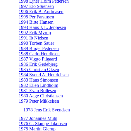
1998 Ejner Holm Pedersen
1997 Elo Sørensen
1996 Erik B. Andreasen
1995 Per Farsinsen
1994 Birte Hansen
1993 Hans J. L. Jeppesen
1992 Erik Myrup
1991 Ib Nielsen
1990 Torben Sauer
1989 Birger Pedersen
1988 Carlo Henriksen
1987 Viggo Pilgaard
1986 Erik Gedebjerg
1985 Christian Oksen
1984 Svend A. Henrichsen
1983 Hans Simonsen
1982 Ellen Lindholm
1981 Evan Bollesen
1980 Aage Christiansen
1979 Peter Mikkelsen
1978 Jens Erik Svendsen
1977 Johannes Muhl
1976 G. Stampe Jakobsen
1975 Martin Glerup