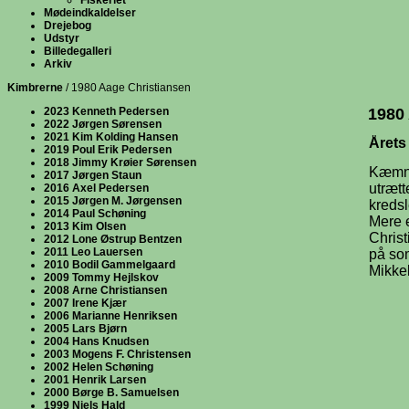
Fiskeriet
Mødeindkaldelser
Drejebog
Udstyr
Billedegalleri
Arkiv
Kimbrerne
/ 1980 Aage Christiansen
2023 Kenneth Pedersen
1980
2022 Jørgen Sørensen
2021 Kim Kolding Hansen
Årets
2019 Poul Erik Pedersen
2018 Jimmy Krøier Sørensen
Kæmner
2017 Jørgen Staun
utræt
2016 Axel Pedersen
2015 Jørgen M. Jørgensen
kredsl
2014 Paul Schøning
Mere 
2013 Kim Olsen
Christ
2012 Lone Østrup Bentzen
2011 Leo Lauersen
på som
2010 Bodil Gammelgaard
Mikkel
2009 Tommy Hejlskov
2008 Arne Christiansen
2007 Irene Kjær
2006 Marianne Henriksen
2005 Lars Bjørn
2004 Hans Knudsen
2003 Mogens F. Christensen
2002 Helen Schøning
2001 Henrik Larsen
2000 Børge B. Samuelsen
1999 Niels Hald