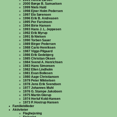
2001 Henrik Larsen
2000 Børge B. Samuelsen
1999 Niels Hald
1998 Ejner Holm Pedersen
1997 Elo Sørensen
1996 Erik B. Andreasen
1995 Per Farsinsen
1994 Birte Hansen
1993 Hans J. L. Jeppesen
1992 Erik Myrup
1991 Ib Nielsen
1990 Torben Sauer
1989 Birger Pedersen
1988 Carlo Henriksen
1987 Viggo Pilgaard
1986 Erik Gedebjerg
1985 Christian Oksen
1984 Svend A. Henrichsen
1983 Hans Simonsen
1982 Ellen Lindholm
1981 Evan Bollesen
1980 Aage Christiansen
1979 Peter Mikkelsen
1978 Jens Erik Svendsen
1977 Johannes Muhl
1976 G. Stampe Jakobsen
1975 Martin Glerup
1974 Herluf Kold-Hansen
1973 P. Hostrup Hansen
Familiebilleder
Aktiviteter
Flaghejsning