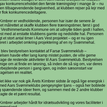
gav konkurrenceholdet den første træningslejr i mange år – nu
 en tilbagevendende begivenhed, at klubben rejser på lejr med
r flok konkurrencedeltagere.
 Kimbrer er vedholdende, personen har især de senere år
et målrettet at skaffe klubben flere træningstimer, først i god
g Vesthimmerlands Kommune om at udnytte tiden godt i hallen,
st med at erstatte klubbens gamle og nedslidte hal. Personen
gt et stort antal timer i Aars Vest projektet – og er nu igen
eret i arbejdet omkring projektering af en ny Svømmehal.
7 blev bestyrelsen kontaktet af Farsø Svømmeklub –
elsen havde efter lang kamp mistet pusten, de ville gerne
age de restende aktiviteter til Aars Svømmeklub. Bestyrelsen
nige om at finde en løsning, så inden de så sig om, var deres
rbejdende person i gang igen, og inden sæsonstart var
agelsen en realitet.
t ikke var nok gik Årets Kimbrer sidste år også lige energisk i
med Aars Svømmeklubs pengeyngler tjans – også her boblede
g spændende ideer frem, og sammen med de 2 andre klubber
agte de et pænt resultat.
Kimbrer arbejder hårdt for idrætsudvikling og vores faciliteter i
immerland.