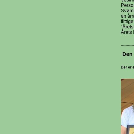
Perso
Svømme
en årr
flitti
”Årets
Årets
-----------
Den 
Der er 