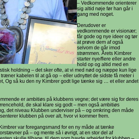
– Vedkommende orienterer
sig altid nøje før han går i
gang med noget.
Derudover er
vedkommende er visionær;
får gode og nye ideer og tør
at prøve dem af også
selvom de går imod
strømmen. Årets Kimbrer
starter nye/flere eller andre
hold op og altid med en
stisk holdning – det sker ofte, at vi med nød og næppe kun lige
 træner kabelen til at gå op – eller udnyttet de sidste få meter i
, Og så ku den ny Kimbrer godt lige tænke sig … et eller andet
mmende er ambitiøs på klubbens vegne; det være sig for deres
rencehold, de skal klare sig godt – men også ambitiøs
ng, det niveau Klubben underviser på – og omkring den måde
senterer klubben på over alt, hvor vi kommer frem.
 Kimbrer var foregangsmand for en ny måde at tænke
rstævner på – og mente så i øvrigt, at en stor del af
nesten skulle tilbage, til dem som havde arbejdet for klubben –