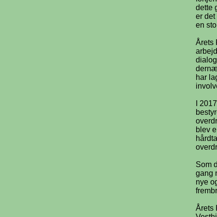
dette 
er det
en sto
Årets
arbejd
dialo
dernæ
har la
involv
I 201
bestyr
overdr
blev e
hårdta
overdr
Som de
gang 
nye o
frembr
Årets 
Vesth