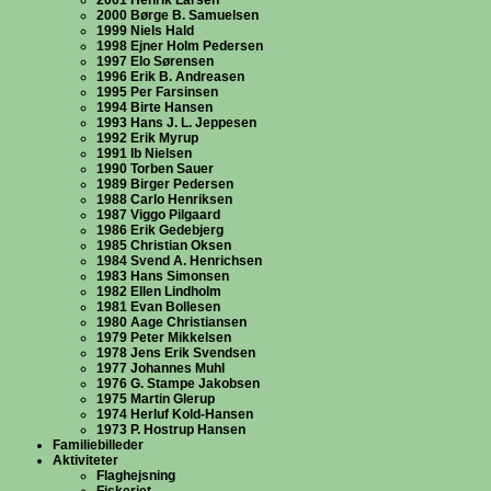
2001 Henrik Larsen
2000 Børge B. Samuelsen
1999 Niels Hald
1998 Ejner Holm Pedersen
1997 Elo Sørensen
1996 Erik B. Andreasen
1995 Per Farsinsen
1994 Birte Hansen
1993 Hans J. L. Jeppesen
1992 Erik Myrup
1991 Ib Nielsen
1990 Torben Sauer
1989 Birger Pedersen
1988 Carlo Henriksen
1987 Viggo Pilgaard
1986 Erik Gedebjerg
1985 Christian Oksen
1984 Svend A. Henrichsen
1983 Hans Simonsen
1982 Ellen Lindholm
1981 Evan Bollesen
1980 Aage Christiansen
1979 Peter Mikkelsen
1978 Jens Erik Svendsen
1977 Johannes Muhl
1976 G. Stampe Jakobsen
1975 Martin Glerup
1974 Herluf Kold-Hansen
1973 P. Hostrup Hansen
Familiebilleder
Aktiviteter
Flaghejsning