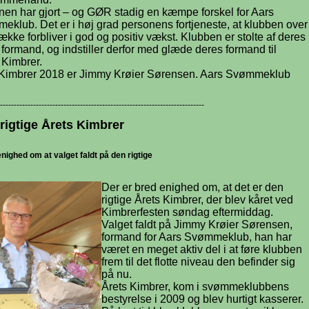
nen har gjort – og GØR stadig en kæmpe forskel for Aars
klub. Det er i høj grad personens fortjeneste, at klubben over
ække forbliver i god og positiv vækst. Klubben er stolte af deres
ge formand, og indstiller derfor med glæde deres formand til
 Kimbrer.
 Kimbrer 2018 er Jimmy Krøier Sørensen. Aars Svømmeklub
--------------------------------------------------------------------------
rigtige Årets Kimbrer
enighed om at valget faldt på den rigtige
Der er bred enighed om, at det er den
rigtige Årets Kimbrer, der blev kåret ved
Kimbrerfesten søndag eftermiddag.
Valget faldt på Jimmy Krøier Sørensen,
formand for Aars Svømmeklub, han har
været en meget aktiv del i at føre klubben
frem til det flotte niveau den befinder sig
på nu.
Årets Kimbrer, kom i svømmeklubbens
bestyrelse i 2009 og blev hurtigt kasserer.