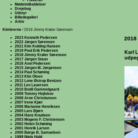
Fiskeriet
Mødeindkaldelser
Drejebog
Udstyr
Billedegalleri
Arkiv
Kimbrerne
/ 2018 Jimmy Krøier Sørensen
2023 Kenneth Pedersen
2018
2022 Jørgen Sørensen
2021 Kim Kolding Hansen
2019 Poul Erik Pedersen
Karl 
2018 Jimmy Krøier Sørensen
udpeg
2017 Jørgen Staun
2016 Axel Pedersen
2015 Jørgen M. Jørgensen
2014 Paul Schøning
2013 Kim Olsen
2012 Lone Østrup Bentzen
2011 Leo Lauersen
2010 Bodil Gammelgaard
2009 Tommy Hejlskov
2008 Arne Christiansen
2007 Irene Kjær
2006 Marianne Henriksen
2005 Lars Bjørn
2004 Hans Knudsen
2003 Mogens F. Christensen
2002 Helen Schøning
2001 Henrik Larsen
2000 Børge B. Samuelsen
1999 Niels Hald