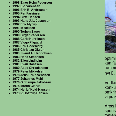
1998 Ejner Holm Pedersen
1997 Elo Sørensen
1996 Erik B. Andreasen
1995 Per Farsinsen
1994 Birte Hansen
1993 Hans J. L. Jeppesen
1992 Erik Myrup
1991 Ib Nielsen
1990 Torben Sauer
1989 Birger Pedersen
1988 Carlo Henriksen
1987 Viggo Pilgaard
1986 Erik Gedebjerg
1985 Christian Oksen
1984 Svend A. Henrichsen
1983 Hans Simonsen
optimi
1982 Ellen Lindholm
kan få
1981 Evan Bollesen
rummet
1980 Aage Christiansen
1979 Peter Mikkelsen
nyt .
1978 Jens Erik Svendsen
1977 Johannes Muhl
1976 G. Stampe Jakobsen
Vedko
1975 Martin Glerup
konkur
1974 Herluf Kold-Hansen
omkri
1973 P. Hostrup Hansen
vi præ
Årets
sponso
fortje