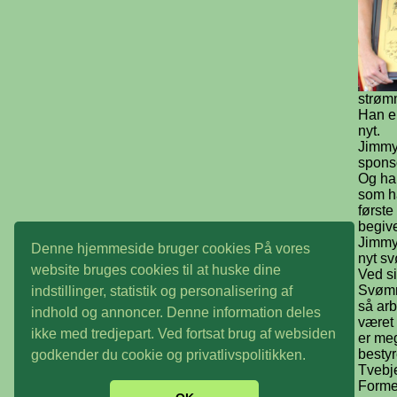
strøm
Han er
nyt.
Jimmy
spons
Og han
som h
første
begiv
Jimmy 
Denne hjemmeside bruger cookies På vores
nyt sv
website bruges cookies til at huske dine
Ved si
Svøm
indstillinger, statistik og personalisering af
så arb
indhold og annoncer. Denne information deles
været 
ikke med tredjepart. Ved fortsat brug af websiden
er meg
besty
godkender du cookie og privatlivspolitikken.
Tvebj
Forme