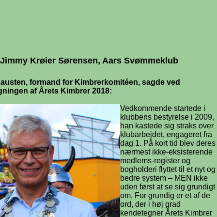
 Jimmy Krøier Sørensen, Aars Svømmeklub
Lausten, formand for Kimbrerkomitéen, sagde ved
ningen af Årets Kimbrer 2018:
Vedkommende startede i
klubbens bestyrelse i 2009,
han kastede sig straks over
klubarbejdet, engageret fra
dag 1. På kort tid blev deres
nærmest ikke-eksisterende
medlems-register og
bogholderi flyttet til et nyt og
bedre system – MEN ikke
uden først at se sig grundigt
om. For grundig er et af de
ord, der i høj grad
kendetegner Årets Kimbrer