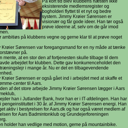
På kort tid blev klubbens næsten ikke
eksisterende medlemsregister og
bogholderi flyttet til et nyt og bedre
system. Jimmy Krøier Sørensen er
visionær og får gode ideer. Han tør også
prøve ideerne af, selv om de går imod
men.
 ambitiøs på klubbens vegne og gerne klar til at prøve noget
 Krøier Sørensen var foregangsmand for en ny måde at tænke
orstævner på.
 mente, at en stor den af fortjenesten skulle tilbage til dem
avde arbejdet for klubben. Dette gav konkurrenceholdet den
 træningslejr i mange år. Nu er det en tilbagevendende
enhed.
Krøier Sørensen er også gået ind i arbejdet med at skaffe et
ømme-center til Aars.
den af det store arbejde Jimmy Krøier Sørensen lægger i Aars
meklub,
ejder han i Jutlander Bank, hvor han er i IT-afdelingen. Han har
i pengeinstituttet i 30 år. af Jimmy Krøier Sørensen energi. Han
et aktiv i bestyrelsen for Aars.dk og har også været medlem af
relsen for Aars Badmintonklub og Grundejerforeningen
erg.
n holder han vedlige med motion, gerne på mountainbike.