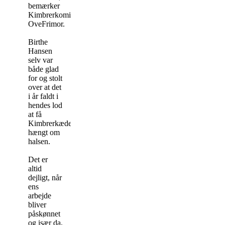
bemærker
Kimbrerkomiteformand
OveFrimor.
Birthe
Hansen
selv var
både glad
for og stolt
over at det
i år faldt i
hendes lod
at få
Kimbrerkæden
hængt om
halsen.
Det er
altid
dejligt, når
ens
arbejde
bliver
påskønnet
og især da,