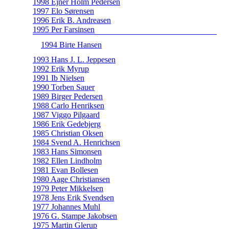
1998 Ejner Holm Pedersen
1997 Elo Sørensen
1996 Erik B. Andreasen
1995 Per Farsinsen
1994 Birte Hansen
1993 Hans J. L. Jeppesen
1992 Erik Myrup
1991 Ib Nielsen
1990 Torben Sauer
1989 Birger Pedersen
1988 Carlo Henriksen
1987 Viggo Pilgaard
1986 Erik Gedebjerg
1985 Christian Oksen
1984 Svend A. Henrichsen
1983 Hans Simonsen
1982 Ellen Lindholm
1981 Evan Bollesen
1980 Aage Christiansen
1979 Peter Mikkelsen
1978 Jens Erik Svendsen
1977 Johannes Muhl
1976 G. Stampe Jakobsen
1975 Martin Glerup