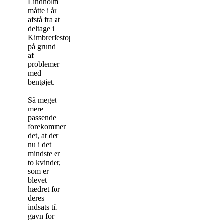
Lindholm
måtte i år
afstå fra at
deltage i
Kimbrerfestoptoget
på grund
af
problemer
med
bentøjet.
Så meget
mere
passende
forekommer
det, at der
nu i det
mindste er
to kvinder,
som er
blevet
hædret for
deres
indsats til
gavn for