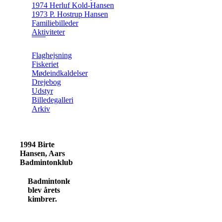
1974 Herluf Kold-Hansen
1973 P. Hostrup Hansen
Familiebilleder
Aktiviteter
Flaghejsning
Fiskeriet
Mødeindkaldelser
Drejebog
Udstyr
Billedegalleri
Arkiv
1994 Birte
Hansen, Aars
Badmintonklub
Badmintonleder
blev årets
kimbrer.