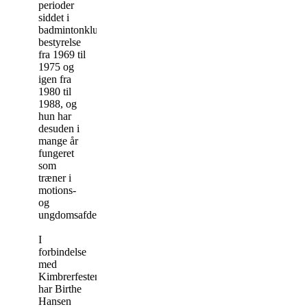
perioder
siddet i
badmintonklubbens
bestyrelse
fra 1969 til
1975 og
igen fra
1980 til
1988, og
hun har
desuden i
mange år
fungeret
som
træner i
motions-
og
ungdomsafdelingen.
I
forbindelse
med
Kimbrerfesten
har Birthe
Hansen