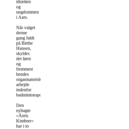
idrætten
og
ungdommen
i Aars.
Når valget
denne
gang faldt
på Birthe
Hansen,
skyldes
det først
og
fremmest
hendes
organisatoriske
arbejde
indenfor
badmintonsporten.
Den
nybagte
»Årets
Kimbrer«
har i to