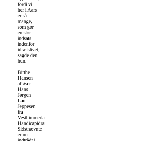
fordi vi
her i Aars
er så
mange,
som gør
en stor
indsats
indenfor
idrætslivet,
sagde den
hun.
Birthe
Hansen
afløser
Hans
Jørgen
Lau
Jeppesen
fra
Vesthimmerlands
Handicapidræt.
Sidstnævnte
er nu
indtrådt i