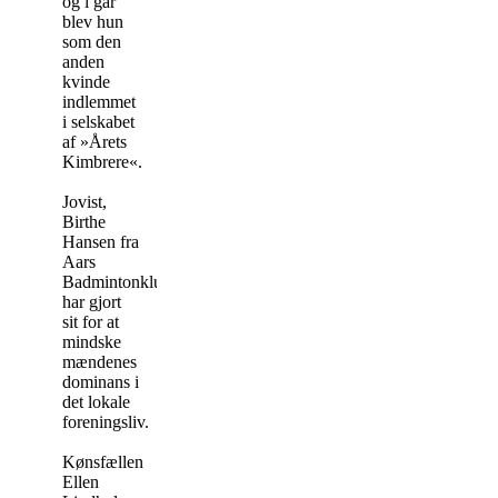
og i går
blev hun
som den
anden
kvinde
indlemmet
i selskabet
af »Årets
Kimbrere«.
Jovist,
Birthe
Hansen fra
Aars
Badmintonklub
har gjort
sit for at
mindske
mændenes
dominans i
det lokale
foreningsliv.
Kønsfællen
Ellen