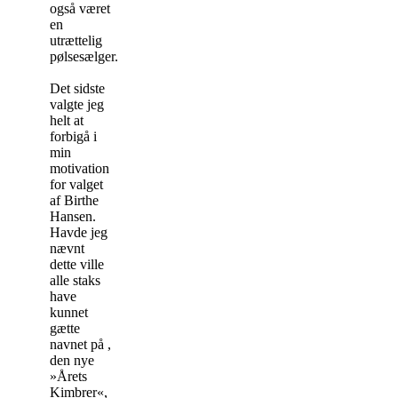
også været
en
utrættelig
pølsesælger.
Det sidste
valgte jeg
helt at
forbigå i
min
motivation
for valget
af Birthe
Hansen.
Havde jeg
nævnt
dette ville
alle staks
have
kunnet
gætte
navnet på ,
den nye
»Årets
Kimbrer«,