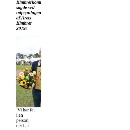
Kimbrerkomitéen,
sagde ved
udpegningen
af Årets
Kimbrer
2019:
Vi har fat
i en
person,
der har