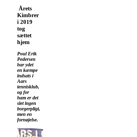
Årets
Kimbrer
i 2019
tog
sættet
hjem
Poul Erik
Pedersen
har ydet
en kæmpe
indsats i
Aars
tennisklub,
og for
ham er det
slet ingen
borgerpligt,
men en
fornøjelse.