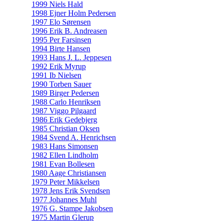
1999 Niels Hald
1998 Ejner Holm Pedersen
1997 Elo Sørensen
1996 Erik B. Andreasen
1995 Per Farsinsen
1994 Birte Hansen
1993 Hans J. L. Jeppesen
1992 Erik Myrup
1991 Ib Nielsen
1990 Torben Sauer
1989 Birger Pedersen
1988 Carlo Henriksen
1987 Viggo Pilgaard
1986 Erik Gedebjerg
1985 Christian Oksen
1984 Svend A. Henrichsen
1983 Hans Simonsen
1982 Ellen Lindholm
1981 Evan Bollesen
1980 Aage Christiansen
1979 Peter Mikkelsen
1978 Jens Erik Svendsen
1977 Johannes Muhl
1976 G. Stampe Jakobsen
1975 Martin Glerup