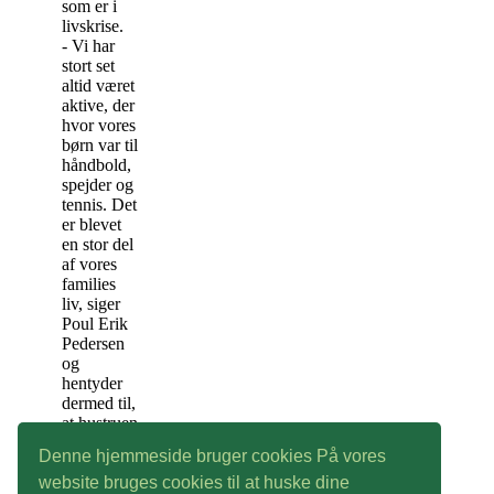
som er i
livskrise.
- Vi har
stort set
altid været
aktive, der
hvor vores
børn var til
håndbold,
spejder og
tennis. Det
er blevet
en stor del
af vores
families
liv, siger
Poul Erik
Pedersen
og
hentyder
dermed til,
at hustruen
Grethe
Denne hjemmeside bruger cookies På vores
Hansen
også har
website bruges cookies til at huske dine