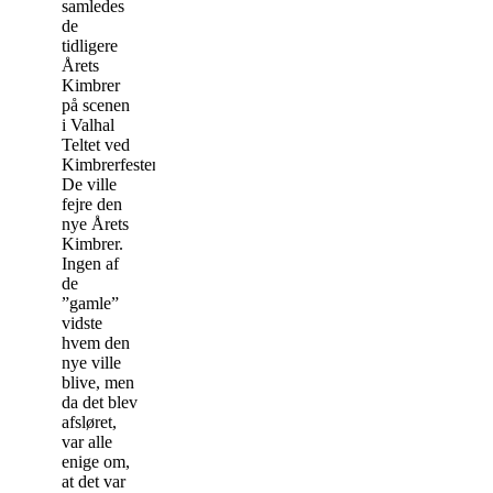
samledes
de
tidligere
Årets
Kimbrer
på scenen
i Valhal
Teltet ved
Kimbrerfesten.
De ville
fejre den
nye Årets
Kimbrer.
Ingen af
de
”gamle”
vidste
hvem den
nye ville
blive, men
da det blev
afsløret,
var alle
enige om,
at det var