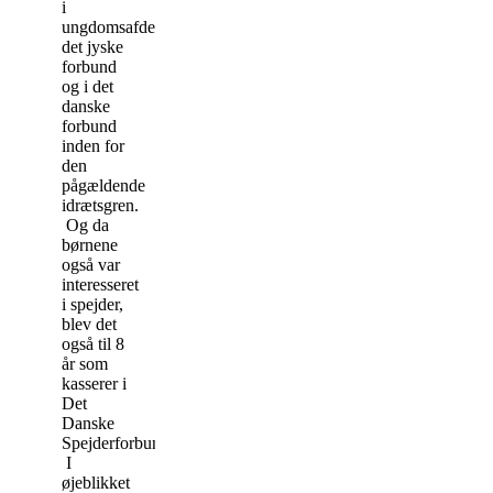
i
ungdomsafdelingen
det jyske
forbund
og i det
danske
forbund
inden for
den
pågældende
idrætsgren.
Og da
børnene
også var
interesseret
i spejder,
blev det
også til 8
år som
kasserer i
Det
Danske
Spejderforbund.
I
øjeblikket