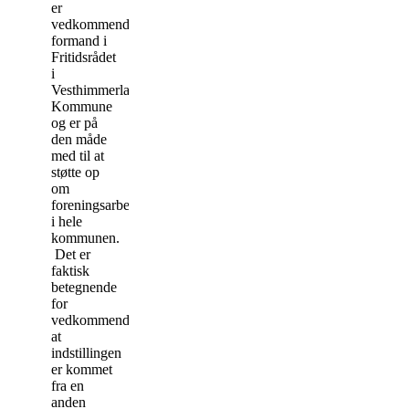
er
vedkommende
formand i
Fritidsrådet
i
Vesthimmerlands
Kommune
og er på
den måde
med til at
støtte op
om
foreningsarbejdet
i hele
kommunen.
Det er
faktisk
betegnende
for
vedkommende,
at
indstillingen
er kommet
fra en
anden