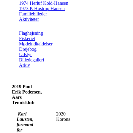
1974 Herluf Kold-Hansen
1973 P. Hostrup Hansen
Familiebilleder
Aktiviteter
Flaghejsning
Fiskeriet
Mødeindkaldelser
Drejebog
Udstyr
Billedegalleri
Arkiv
2019 Poul
Erik Pedersen,
Aars
Tennisklub
Karl
2020
Lausten,
Korona
formand
for