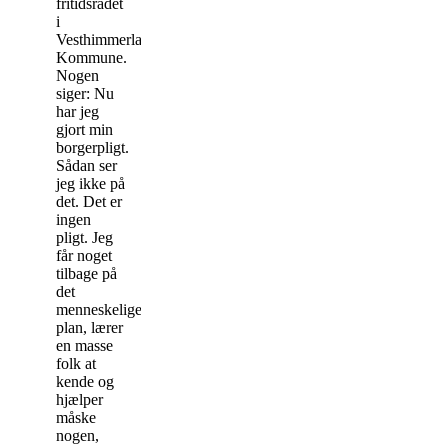
fritidsrådet
i
Vesthimmerlands
Kommune.
Nogen
siger: Nu
har jeg
gjort min
borgerpligt.
Sådan ser
jeg ikke på
det. Det er
ingen
pligt. Jeg
får noget
tilbage på
det
menneskelige
plan, lærer
en masse
folk at
kende og
hjælper
måske
nogen,