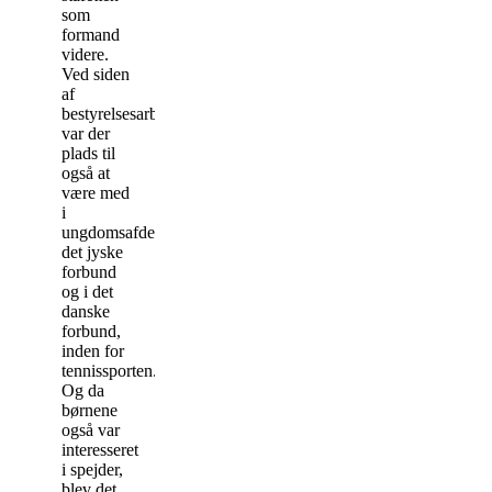
som
formand
videre.
Ved siden
af
bestyrelsesarbejdet
var der
plads til
også at
være med
i
ungdomsafdelingen,
det jyske
forbund
og i det
danske
forbund,
inden for
tennissporten.
Og da
børnene
også var
interesseret
i spejder,
blev det