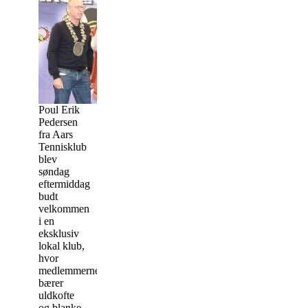
Poul Erik
Pedersen
fra Aars
Tennisklub
blev
søndag
eftermiddag
budt
velkommen
i en
eksklusiv
lokal klub,
hvor
medlemmerne
bærer
uldkofte
og blanke