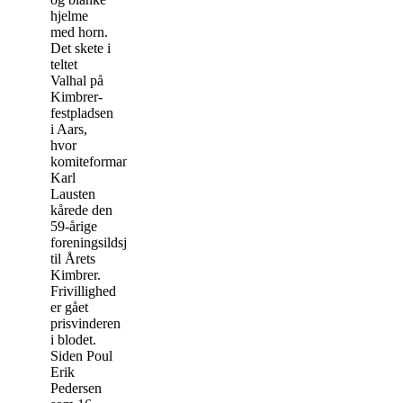
hjelme
med horn.
Det skete i
teltet
Valhal på
Kimbrer-
festpladsen
i Aars,
hvor
komiteformand
Karl
Lausten
kårede den
59-årige
foreningsildsjæl
til Årets
Kimbrer.
Frivillighed
er gået
prisvinderen
i blodet.
Siden Poul
Erik
Pedersen