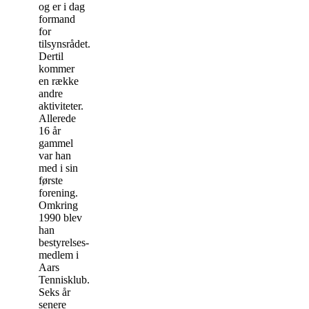
og er i dag
formand
for
tilsynsrådet.
Dertil
kommer
en række
andre
aktiviteter.
Allerede
16 år
gammel
var han
med i sin
første
forening.
Omkring
1990 blev
han
bestyrelses-
medlem i
Aars
Tennisklub.
Seks år
senere