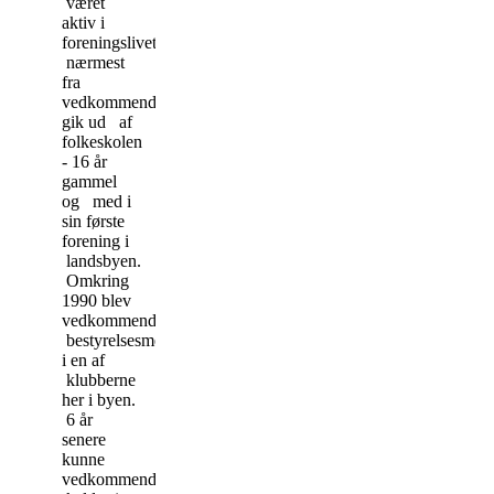
været
aktiv i
foreningslivet
nærmest
fra
vedkommende
gik ud af
folkeskolen
- 16 år
gammel
og med i
sin første
forening i
landsbyen.
Omkring
1990 blev
vedkommende
bestyrelsesmedlem
i en af
klubberne
her i byen.
6 år
senere
kunne
vedkommende