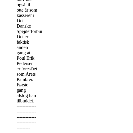
også til
otte år som
kasserer i
Det
Danske
Spejderforbund.
Det er
faktisk
anden
gang at
Poul Erik
Pedersen
er foreslået
som Årets
Kimbrer.
Første
gang
afslog han
tilbuddet.
-------------
-------------
-------------
-------------
---------