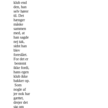
klub end
den, han
selv hører
til. Det
hænger
måske
sammen
med, at
han sagde
nej tak,
sidst han
blev
foreslået.
For det er
bestemt
ikke fordi,
hans egen
klub ikke
bakker op.
Som
nogle af
jer nok har
gættet,
drejer det
sig om