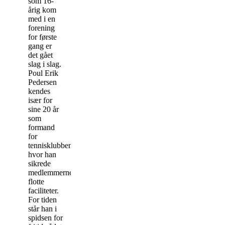
som 16-
årig kom
med i en
forening
for første
gang er
det gået
slag i slag.
Poul Erik
Pedersen
kendes
især for
sine 20 år
som
formand
for
tennisklubben,
hvor han
sikrede
medlemmerne
flotte
faciliteter.
For tiden
står han i
spidsen for