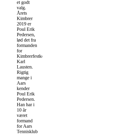
et godt
valg.
Årets
Kimbrer
2019 er
Poul Erik
Pedersen,
lød det fra
formanden
for
Kimbrerfestkomiteen
Karl
Lausten.
Rigtig
mange i
Aars
kender
Poul Erik
Pedersen.
Han har i
10 år
været
formand
for Aars
Tennisklub