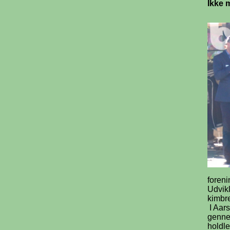
Ikke 
foreni
Udvikl
kimbre
I Aars
gennem
holdle