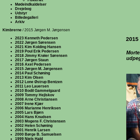
Fiskeriet
Mødeindkaldelser
Drejebog
Udstyr
Billedegalleri
Arkiv
Kimbrerne
/ 2015 Jørgen M. Jørgensen
2023 Kenneth Pedersen
2015
2022 Jørgen Sørensen
2021 Kim Kolding Hansen
2019 Poul Erik Pedersen
Morte
2018 Jimmy Krøier Sørensen
udpeg
2017 Jørgen Staun
2016 Axel Pedersen
2015 Jørgen M. Jørgensen
2014 Paul Schøning
2013 Kim Olsen
2012 Lone Østrup Bentzen
2011 Leo Lauersen
2010 Bodil Gammelgaard
2009 Tommy Hejlskov
2008 Arne Christiansen
2007 Irene Kjær
2006 Marianne Henriksen
2005 Lars Bjørn
2004 Hans Knudsen
2003 Mogens F. Christensen
2002 Helen Schøning
2001 Henrik Larsen
2000 Børge B. Samuelsen
1999 Niels Hald