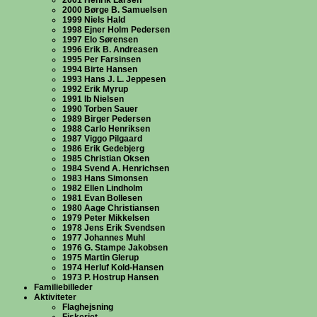
2001 Henrik Larsen
2000 Børge B. Samuelsen
1999 Niels Hald
1998 Ejner Holm Pedersen
1997 Elo Sørensen
1996 Erik B. Andreasen
1995 Per Farsinsen
1994 Birte Hansen
1993 Hans J. L. Jeppesen
1992 Erik Myrup
1991 Ib Nielsen
1990 Torben Sauer
1989 Birger Pedersen
1988 Carlo Henriksen
1987 Viggo Pilgaard
1986 Erik Gedebjerg
1985 Christian Oksen
1984 Svend A. Henrichsen
1983 Hans Simonsen
1982 Ellen Lindholm
1981 Evan Bollesen
1980 Aage Christiansen
1979 Peter Mikkelsen
1978 Jens Erik Svendsen
1977 Johannes Muhl
1976 G. Stampe Jakobsen
1975 Martin Glerup
1974 Herluf Kold-Hansen
1973 P. Hostrup Hansen
Familiebilleder
Aktiviteter
Flaghejsning