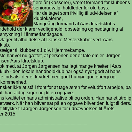
flere år (Kasserer), været formand for klubbens
seniorudvalg, holdleder for old boys.
Har deltaget som frivillig til udvidelsen af
klublokalerne,
Mangeårig formand af Aars Idrætsklubs
ndehold der klarer vedligehold, opsætning og nedtagning af
dsmykning i Himmerlandsgade.
tivtager til afholdelse af Danske Mesterskaber ved Aars
klub.
sælger til klubbens 1 div. Hjemmekampe.
ste har vel nu gættet, at personen der er tale om er, Jørgen
nsen Aars Idrætsklub.
ok med, at Jørgen Jørgensen har lagt mange kræfter i Aars
klub - den lokale håndboldklub har også nydt godt af hans
lige indsats, der er krydret med godt humør, god energi og
ekommenhed.
sker ikke at stå i front for at tage æren for veludført arbejde, på
af, han aldrig siger nej til en opgave.
s kvalitet er hans administrative pli og orden. Han har et utrolig
netværk. Når han bliver sat på en opgave bliver den fulgt til dørs.
rt tillykke til Jørgen Jørgensen for udnævnelsen til Årets
er 2015.
--------------------------------------------------------------------------