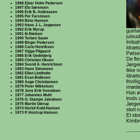
1998 Ejner Holm Pedersen
1997 Elo Sørensen
1996 Erik B. Andreasen
1995 Per Farsinsen
1994 Birte Hansen
1993 Hans J. L. Jeppesen
1992 Erik Myrup
guirla
1991 Ib Nielsen
juleu
1990 Torben Sauer
Initia
1989 Birger Pedersen
1988 Carlo Henriksen
Idræts
1987 Viggo Pilgaard
Pølse
1986 Erik Gedebjerg
De fle
1985 Christian Oksen
Jørge
1984 Svend A. Henrichsen
1983 Hans Simonsen
Ikke n
1982 Ellen Lindholm
Idræts
1981 Evan Bollesen
frivil
1980 Aage Christiansen
1979 Peter Mikkelsen
imød
1978 Jens Erik Svendsen
Han øn
1977 Johannes Muhl
trods 
1976 G. Stampe Jakobsen
Jørgen
1975 Martin Glerup
1974 Herluf Kold-Hansen
stort 
1973 P. Hostrup Hansen
Et sto
Kimbr
-----------