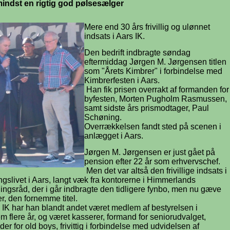
mindst en rigtig god pølsesælger
Mere end 30 års frivillig og ulønnet
indsats i Aars IK.
Den bedrift indbragte søndag
eftermiddag Jørgen M. Jørgensen titlen
som "Årets Kimbrer" i forbindelse med
Kimbrerfesten i Aars.
Han fik prisen overrakt af formanden for
byfesten, Morten Pugholm Rasmussen,
samt sidste års prismodtager, Paul
Schøning.
Overrækkelsen fandt sted på scenen i
anlægget i Aars.
Jørgen M. Jørgensen er just gået på
pension efter 22 år som erhvervschef.
Men det var altså den frivillige indsats i
ngslivet i Aars, langt væk fra kontorerne i Himmerlands
ingsråd, der i går indbragte den tidligere fynbo, men nu gæve
r, den fornemme titel.
 IK har han blandt andet været medlem af bestyrelsen i
 flere år, og været kasserer, formand for seniorudvalget,
der for old boys, frivittig i forbindelse med udvidelsen af